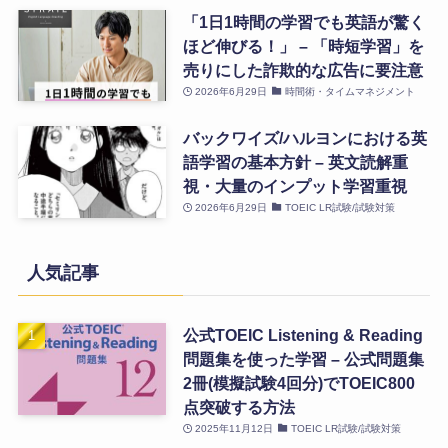
「1日1時間の学習でも英語が驚く
ほど伸びる！」 – 「時短学習」を
売りにした詐欺的な広告に要注意
2026年6月29日
時間術・タイムマネジメント
バックワイズ/ハルヨンにおける英
語学習の基本方針 – 英文読解重
視・大量のインプット学習重視
2026年6月29日
TOEIC LR試験/試験対策
人気記事
公式TOEIC Listening & Reading
問題集を使った学習 – 公式問題集
2冊(模擬試験4回分)でTOEIC800
点突破する方法
2025年11月12日
TOEIC LR試験/試験対策