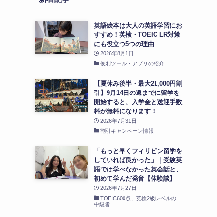
英語絵本は大人の英語学習にお
すすめ！英検・TOEIC LR対策
にも役立つ5つの理由
2026年8月1日
便利ツール・アプリの紹介
【夏休み後半・最大21,000円割
引】9月14日の週までに留学を
開始すると、入学金と送迎手数
料が無料になります！
2026年7月31日
割引キャンペーン情報
「もっと早くフィリピン留学を
していれば良かった」｜受験英
語では学べなかった英会話と、
初めて学んだ発音【体験談】
2026年7月27日
TOEIC600点、英検2級レベルの
中級者