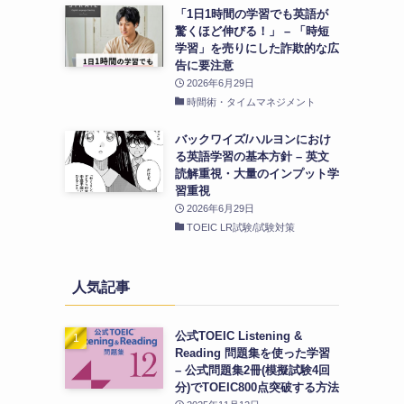
「1日1時間の学習でも英語が
驚くほど伸びる！」 – 「時短
学習」を売りにした詐欺的な広
告に要注意
2026年6月29日
時間術・タイムマネジメント
バックワイズ/ハルヨンにおけ
る英語学習の基本方針 – 英文
読解重視・大量のインプット学
習重視
2026年6月29日
TOEIC LR試験/試験対策
人気記事
公式TOEIC Listening &
Reading 問題集を使った学習
– 公式問題集2冊(模擬試験4回
分)でTOEIC800点突破する方法