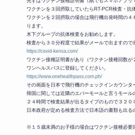
先ずはワクチン接種証明書（紙でもスマホアプリ
ワクチンを３回摂取していたらRT-PCR検査・抗
ワクチンを２回摂取の場合は飛行機出発時間の４８
ります。
木下グループの抗体検査をお勧めします。
検査から３０分程度で結果がメールで出ますので
https://covid-kensa.com/
ワクチン接種証明書があり（ワクチン接種回数が
ワンヘルスパスに登録してください。
https://www.onehealthpass.com.ph/
その画面を日本で飛行機のチェックインカウンタ
帰国に関しては近隣のエバーモールと言うモール
２４時間で検査結果が出るタイプのもので３２０
日本政府が定める検査方法で日本語の書類も出る
※１５歳未満のお子様の場合はワクチン接種必要