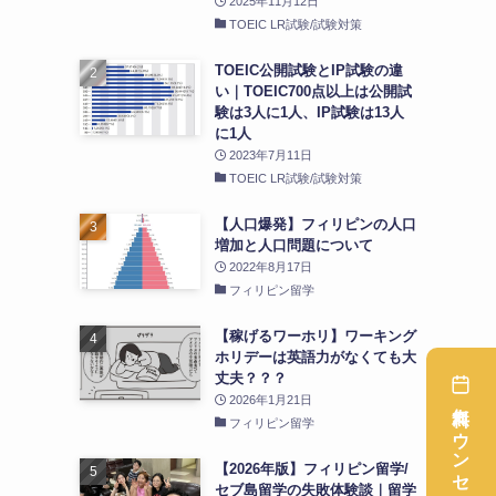
2025年11月12日
TOEIC LR試験/試験対策
TOEIC公開試験とIP試験の違
い｜TOEIC700点以上は公開試
験は3人に1人、IP試験は13人
に1人
2023年7月11日
TOEIC LR試験/試験対策
【人口爆発】フィリピンの人口
増加と人口問題について
2022年8月17日
フィリピン留学
【稼げるワーホリ】ワーキング
ホリデーは英語力がなくても大
丈夫？？？
2026年1月21日
フィリピン留学
【2026年版】フィリピン留学/
セブ島留学の失敗体験談｜留学