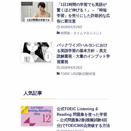
「1日1時間の学習でも英語が
驚くほど伸びる！」 – 「時短
学習」を売りにした詐欺的な広
告に要注意
2026年6月29日
時間術・タイムマネジメント
バックワイズ/ハルヨンにおけ
る英語学習の基本方針 – 英文
読解重視・大量のインプット学
習重視
2026年6月29日
TOEIC LR試験/試験対策
人気記事
公式TOEIC Listening &
Reading 問題集を使った学習
– 公式問題集2冊(模擬試験4回
分)でTOEIC800点突破する方法