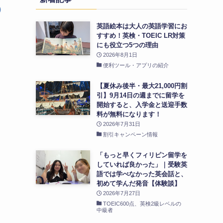
)
英語絵本は大人の英語学習にお
すすめ！英検・TOEIC LR対策
にも役立つ5つの理由
2026年8月1日
便利ツール・アプリの紹介
【夏休み後半・最大21,000円割
引】9月14日の週までに留学を
開始すると、入学金と送迎手数
料が無料になります！
2026年7月31日
割引キャンペーン情報
「もっと早くフィリピン留学を
していれば良かった」｜受験英
語では学べなかった英会話と、
初めて学んだ発音【体験談】
2026年7月27日
TOEIC600点、英検2級レベルの
中級者