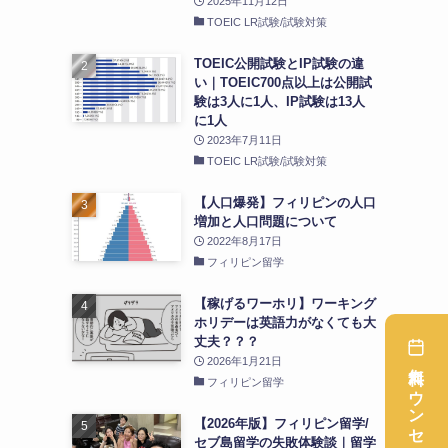
2025年11月12日
TOEIC LR試験/試験対策
TOEIC公開試験とIP試験の違
い｜TOEIC700点以上は公開試
験は3人に1人、IP試験は13人
に1人
2023年7月11日
TOEIC LR試験/試験対策
【人口爆発】フィリピンの人口
増加と人口問題について
2022年8月17日
フィリピン留学
【稼げるワーホリ】ワーキング
ホリデーは英語力がなくても大
丈夫？？？
2026年1月21日
フィリピン留学
【2026年版】フィリピン留学/
セブ島留学の失敗体験談｜留学