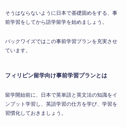
海外に住むだけで英語が話せるように
なると思っている人へ
→
「7割くらいの留学生は英語が話せな
いまま帰ってきますよ。」
https://twitter.com/koalaenglish180/status/1385844
551370219528
これまで私がフィリピン留学で見ている範囲では
実は7割でも少なく、8-9割の語学留学生はまとも
に英語を話せるようにはなっていませんでした。
最初は頑張って他の国籍の生徒と交流しようとす