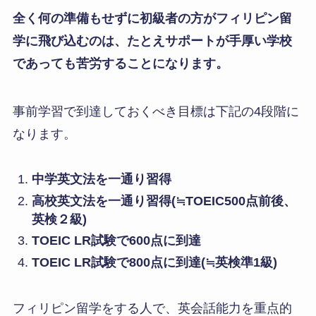
力を伸ばすことが出来ます。
事前学習をすることのメリット
メリット1.
英語4技能（聞く・読む・話
す・書く）をバランス良く伸ばすことが出
来る。
メリット2.
日本国内で準備をするので、留
学期間を短縮し、費用の節約が出来る。