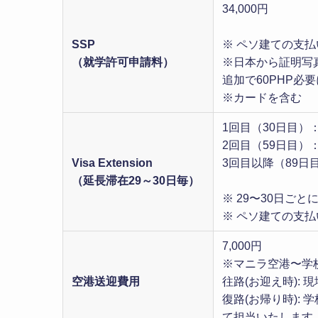
34,000円
SSP
※ ペソ建ての支払
（就学許可申請料）
※日本から証明写
追加で60PHP必
※カードを含む
1回目（30日目）：1
2回目（59日目）：1
Visa Extension
3回目以降（89日目
（延長滞在29～30日毎）
※ 29〜30日ご
※ ペソ建ての支払
7,000円
※マニラ空港〜学
空港送迎費用
往路(お迎え時):
復路(お帰り時):
て担当いたします