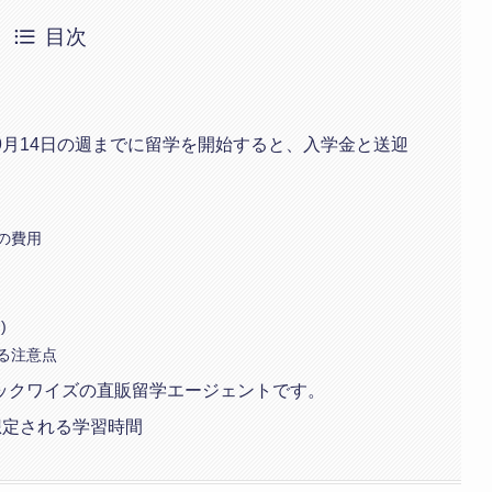
目次
】9月14日の週までに留学を開始すると、入学金と送迎
の費用
)
る注意点
ックワイズの直販留学エージェントです。
に想定される学習時間