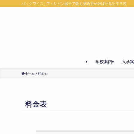
バックワイズ | フィリピン留学で最も英語力が伸ばせる語学学校
学校案内
入学
ホーム
料金表
料金表