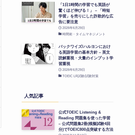
「1日1時間の学習でも英語が
驚くほど伸びる！」 – 「時短
学習」を売りにした詐欺的な広
告に要注意
2026年6月29日
時間術・タイムマネジメント
バックワイズ/ハルヨンにおけ
る英語学習の基本方針 – 英文
読解重視・大量のインプット学
習重視
2026年6月29日
TOEIC LR試験/試験対策
人気記事
公式TOEIC Listening &
Reading 問題集を使った学習
– 公式問題集2冊(模擬試験4回
分)でTOEIC800点突破する方法