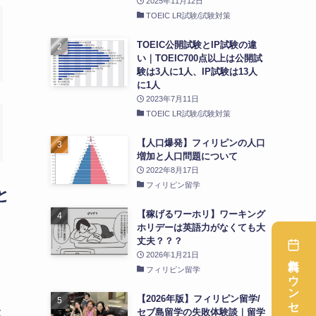
2025年11月12日
TOEIC LR試験/試験対策
TOEIC公開試験とIP試験の違
い｜TOEIC700点以上は公開試
験は3人に1人、IP試験は13人
に1人
2023年7月11日
TOEIC LR試験/試験対策
【人口爆発】フィリピンの人口
増加と人口問題について
2022年8月17日
フィリピン留学
と
【稼げるワーホリ】ワーキング
ホリデーは英語力がなくても大
丈夫？？？
2026年1月21日
フィリピン留学
【2026年版】フィリピン留学/
金
セブ島留学の失敗体験談｜留学