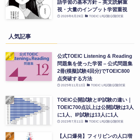
語学習の基本方針 – 英文読解重
視・大量のインプット学習重視
2026年6月29日
TOEIC LR試験/試験対策
人気記事
公式TOEIC Listening & Reading
問題集を使った学習 – 公式問題集
2冊(模擬試験4回分)でTOEIC800
点突破する方法
2025年11月12日
TOEIC LR試験/試験対策
TOEIC公開試験とIP試験の違い｜
TOEIC700点以上は公開試験は3人
に1人、IP試験は13人に1人
2023年7月11日
TOEIC LR試験/試験対策
【人口爆発】フィリピンの人口増