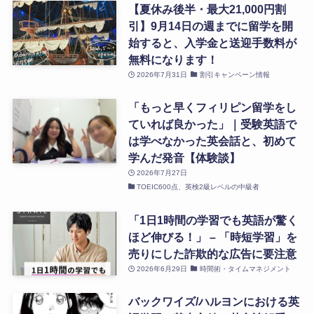
【夏休み後半・最大21,000円割
引】9月14日の週までに留学を開
始すると、入学金と送迎手数料が
無料になります！
2026年7月31日
割引キャンペーン情報
「もっと早くフィリピン留学をし
ていれば良かった」｜受験英語で
は学べなかった英会話と、初めて
学んだ発音【体験談】
2026年7月27日
TOEIC600点、英検2級レベルの中級者
「1日1時間の学習でも英語が驚く
ほど伸びる！」 – 「時短学習」を
売りにした詐欺的な広告に要注意
2026年6月29日
時間術・タイムマネジメント
バックワイズ/ハルヨンにおける英