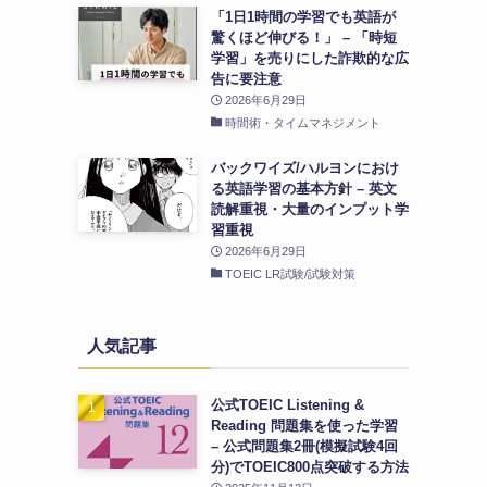
「1日1時間の学習でも英語が
驚くほど伸びる！」 – 「時短
学習」を売りにした詐欺的な広
告に要注意
2026年6月29日
時間術・タイムマネジメント
バックワイズ/ハルヨンにおけ
る英語学習の基本方針 – 英文
読解重視・大量のインプット学
習重視
2026年6月29日
TOEIC LR試験/試験対策
人気記事
公式TOEIC Listening &
Reading 問題集を使った学習
– 公式問題集2冊(模擬試験4回
分)でTOEIC800点突破する方法