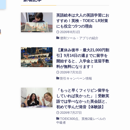
英語絵本は大人の英語学習にお
すすめ！英検・TOEIC LR対策
にも役立つ5つの理由
用
2026年8月1日
便利ツール・アプリの紹介
【夏休み後半・最大21,000円割
引】9月14日の週までに留学を
開始すると、入学金と送迎手数
料が無料になります！
2026年7月31日
割引キャンペーン情報
「もっと早くフィリピン留学を
していれば良かった」｜受験英
語では学べなかった英会話と、
初めて学んだ発音【体験談】
2026年7月27日
TOEIC600点、英検2級レベルの
中級者