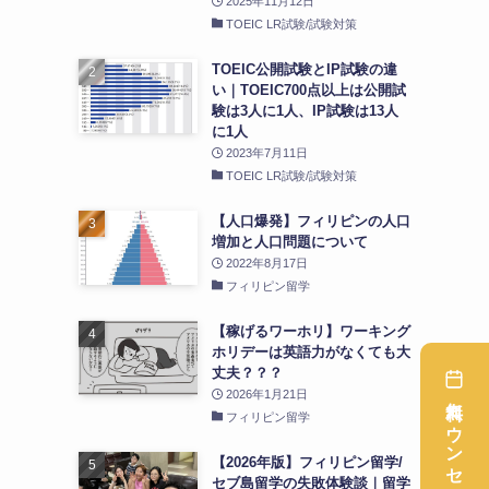
2025年11月12日
TOEIC LR試験/試験対策
TOEIC公開試験とIP試験の違
い｜TOEIC700点以上は公開試
験は3人に1人、IP試験は13人
に1人
2023年7月11日
TOEIC LR試験/試験対策
【人口爆発】フィリピンの人口
増加と人口問題について
2022年8月17日
フィリピン留学
【稼げるワーホリ】ワーキング
ホリデーは英語力がなくても大
丈夫？？？
2026年1月21日
フィリピン留学
【2026年版】フィリピン留学/
セブ島留学の失敗体験談｜留学