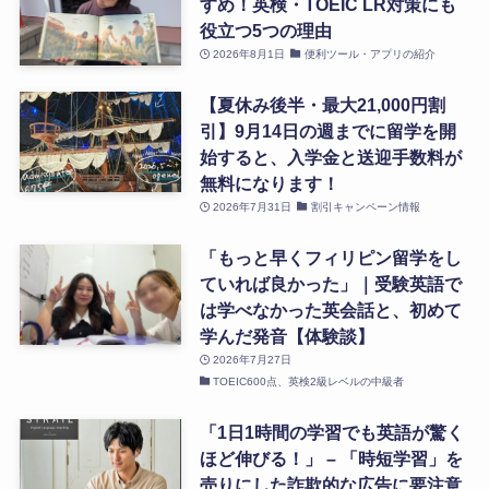
すめ！英検・TOEIC LR対策にも
役立つ5つの理由
2026年8月1日
便利ツール・アプリの紹介
【夏休み後半・最大21,000円割
引】9月14日の週までに留学を開
始すると、入学金と送迎手数料が
無料になります！
2026年7月31日
割引キャンペーン情報
「もっと早くフィリピン留学をし
ていれば良かった」｜受験英語で
は学べなかった英会話と、初めて
学んだ発音【体験談】
2026年7月27日
TOEIC600点、英検2級レベルの中級者
「1日1時間の学習でも英語が驚く
ほど伸びる！」 – 「時短学習」を
売りにした詐欺的な広告に要注意