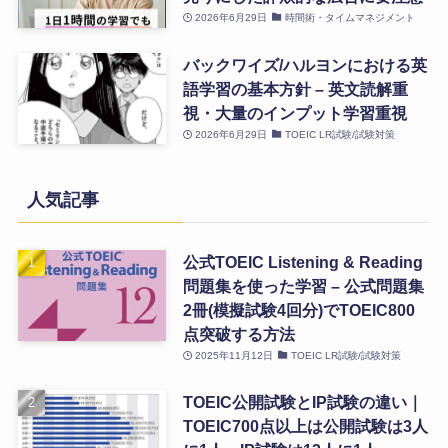
2026年6月29日
時間術・タイムマネジメント
バックワイズ/ハルヨンにおける英
語学習の基本方針 – 英文読解重
視・大量のインプット学習重視
2026年6月29日
TOEIC LR試験/試験対策
人気記事
公式TOEIC Listening & Reading
問題集を使った学習 – 公式問題集
2冊(模擬試験4回分)でTOEIC800
点突破する方法
2025年11月12日
TOEIC LR試験/試験対策
TOEIC公開試験とIP試験の違い｜
TOEIC700点以上は公開試験は3人