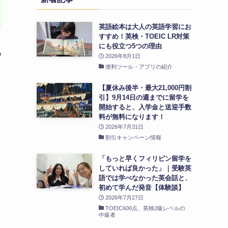
英語絵本は大人の英語学習にお
すすめ！英検・TOEIC LR対策
にも役立つ5つの理由
る
2026年8月1日
便利ツール・アプリの紹介
【夏休み後半・最大21,000円割
引】9月14日の週までに留学を
開始すると、入学金と送迎手数
料が無料になります！
2026年7月31日
割引キャンペーン情報
「もっと早くフィリピン留学を
していれば良かった」｜受験英
語では学べなかった英会話と、
初めて学んだ発音【体験談】
2026年7月27日
TOEIC600点、英検2級レベルの
中級者