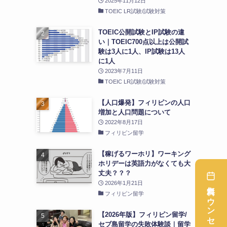
2025年11月12日
TOEIC LR試験/試験対策
。
TOEIC公開試験とIP試験の違
い｜TOEIC700点以上は公開試
験は3人に1人、IP試験は13人
に1人
2023年7月11日
TOEIC LR試験/試験対策
【人口爆発】フィリピンの人口
増加と人口問題について
2022年8月17日
フィリピン留学
【稼げるワーホリ】ワーキング
ホリデーは英語力がなくても大
丈夫？？？
2026年1月21日
フィリピン留学
【2026年版】フィリピン留学/
セブ島留学の失敗体験談｜留学