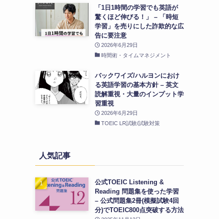
「1日1時間の学習でも英語が
驚くほど伸びる！」 – 「時短
学習」を売りにした詐欺的な広
告に要注意
2026年6月29日
時間術・タイムマネジメント
バックワイズ/ハルヨンにおけ
る英語学習の基本方針 – 英文
読解重視・大量のインプット学
習重視
2026年6月29日
TOEIC LR試験/試験対策
人気記事
公式TOEIC Listening &
Reading 問題集を使った学習
– 公式問題集2冊(模擬試験4回
分)でTOEIC800点突破する方法