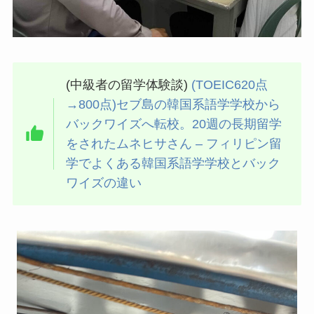
(中級者の留学体験談)
(TOEIC620点
→800点)セブ島の韓国系語学学校から
バックワイズへ転校。20週の長期留学
をされたムネヒサさん – フィリピン留
学でよくある韓国系語学学校とバック
ワイズの違い