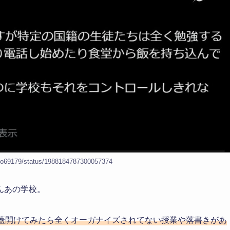
ino69179/status/1988184787300057374
んあの学校。
蓋開けてみたら全くオーガナイズされてない授業や落書きがあ