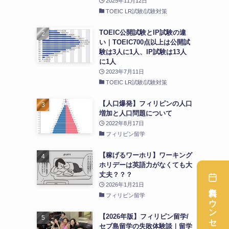
2025年11月12日
TOEIC LR試験/試験対策
TOEIC公開試験とIP試験の違
い｜TOEIC700点以上は公開試
験は3人に1人、IP試験は13人
に1人
2023年7月11日
TOEIC LR試験/試験対策
【人口爆発】フィリピンの人口
増加と人口問題について
2022年8月17日
フィリピン留学
【稼げるワーホリ】ワーキング
ホリデーは英語力がなくても大
丈夫？？？
2026年1月21日
フィリピン留学
【2026年版】フィリピン留学/
セブ島留学の失敗体験談｜留学