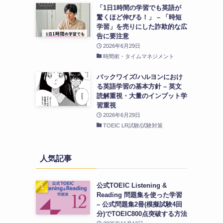
「1日1時間の学習でも英語が
驚くほど伸びる！」 – 「時短
学習」を売りにした詐欺的な広
告に要注意
2026年6月29日
時間術・タイムマネジメント
バックワイズ/ハルヨンにおけ
る英語学習の基本方針 – 英文
読解重視・大量のインプット学
習重視
2026年6月29日
TOEIC LR試験/試験対策
人気記事
公式TOEIC Listening &
Reading 問題集を使った学習
– 公式問題集2冊(模擬試験4回
分)でTOEIC800点突破する方法