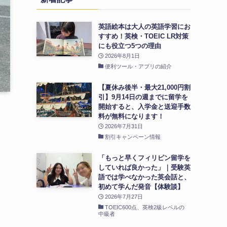
英語絵本は大人の英語学習にお
すすめ！英検・TOEIC LR対策
にも役立つ5つの理由
2026年8月1日
便利ツール・アプリの紹介
【夏休み後半・最大21,000円割
引】9月14日の週までに留学を
開始すると、入学金と送迎手数
料が無料になります！
2026年7月31日
割引キャンペーン情報
「もっと早くフィリピン留学を
していれば良かった」｜受験英
語では学べなかった英会話と、
初めて学んだ発音【体験談】
2026年7月27日
TOEIC600点、英検2級レベルの
中級者