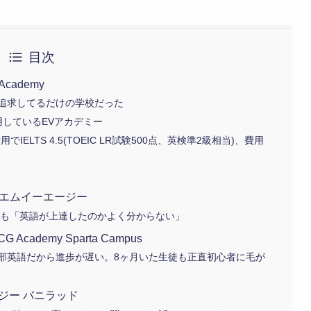
目次
Academy
追求してるだけの学校だった
用しているEVアカデミー
でIELTS 4.5(TOEIC LR試験500点、英検準2級相当)、費用
エスエムイーエージー
でも「英語が上達したのかよく分からない」
ademy Sparta Campus
部英語だから進歩が遅い。8ヶ月いた生徒も正直初心者に毛が
/ シージー バニラッド