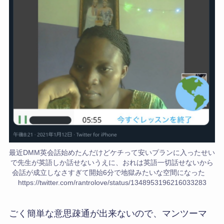
最近DMM英会話始めたんだけどケチって安いプランに入ったせい
で先生が英語しか話せないうえに、おれは英語一切話せないから
会話が成立しなさすぎて開始6分で地獄みたいな空間になった
https://twitter.com/rantrolove/status/1348953196216033283
ごく簡単な意思疎通が出来ないので、マンツーマ